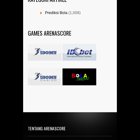
Prediksi Bola
(1,008)
GAMES ARENASCORE
TENTANG ARENASCORE