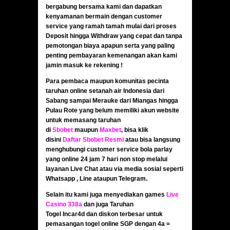
bergabung bersama kami dan dapatkan
kenyamanan bermain dengan customer
service yang ramah tamah mulai dari proses
Deposit hingga Withdraw yang cepat dan tanpa
pemotongan biaya apapun serta yang paling
penting pembayaran kemenangan akan kami
jamin masuk ke rekening !
Para pembaca maupun komunitas pecinta
taruhan online setanah air Indonesia dari
Sabang sampai Merauke dari Miangas hingga
Pulau Rote yang belum memiliki akun website
untuk memasang taruhan
di
Sbobet
maupun
Maxbet
, bisa klik
disini
Daftar Sbobet Resmi
atau bisa langsung
menghubungi customer service bola parlay
yang online 24 jam 7 hari non stop melalui
layanan Live Chat atau via media sosial seperti
Whatsapp , Line ataupun Telegram.
Selain itu kami juga menyediakan games
Live
Casino 338a
dan juga Taruhan
Togel Incar4d dan diskon terbesar untuk
pemasangan togel online SGP dengan 4a =