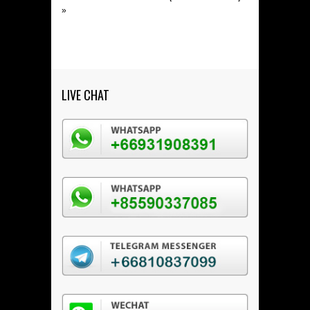
»
LIVE CHAT