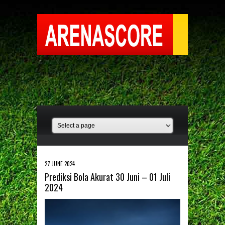
27 JUNE 2024
Prediksi Bola Akurat 30 Juni – 01 Juli
2024