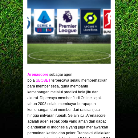
Arenascore
sebagai agen
bola
SBOBET
terpercaya selalu memperhatikan
para member setia, guna membantu
kemenangan melalui prediksi bola jitu dan
akurat. Dipercaya member Judi Online sejak
tahun 2008 selalu membayar berapapun
kemenangan dari member dari ratusan juta
hingga milyaran rupiah. Selain itu , Arenascore
adalah agen sepak bola yang aman dan dapat
diandalkan di Indonesia yang juga menawarkan
permainan kasino dan poker. Transaksi dilakukan