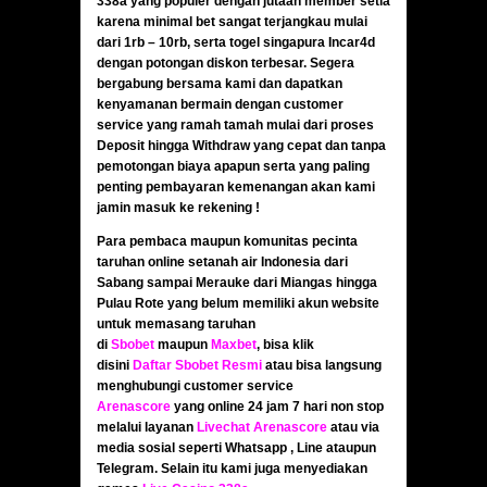
338a yang populer dengan jutaan member setia
karena minimal bet sangat terjangkau mulai
dari 1rb – 10rb, serta togel singapura Incar4d
dengan potongan diskon terbesar. Segera
bergabung bersama kami dan dapatkan
kenyamanan bermain dengan customer
service yang ramah tamah mulai dari proses
Deposit hingga Withdraw yang cepat dan tanpa
pemotongan biaya apapun serta yang paling
penting pembayaran kemenangan akan kami
jamin masuk ke rekening !
Para pembaca maupun komunitas pecinta
taruhan online setanah air Indonesia dari
Sabang sampai Merauke dari Miangas hingga
Pulau Rote yang belum memiliki akun website
untuk memasang taruhan
di
Sbobet
maupun
Maxbet
, bisa klik
disini
Daftar Sbobet Resmi
atau bisa langsung
menghubungi customer service
Arenascore
yang online 24 jam 7 hari non stop
melalui layanan
Livechat Arenascore
atau via
media sosial seperti Whatsapp , Line ataupun
Telegram.
Selain itu kami juga menyediakan