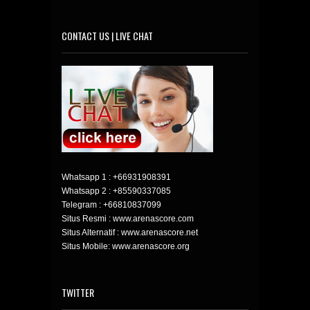
CONTACT US | LIVE CHAT
Whatsapp 1 :
+66931908391
Whatsapp 2 :
+85590337085
Telegram :
+66810837099
Situs Resmi : www.arenascore.com
Situs Alternatif : www.arenascore.net
Situs Mobile: www.arenascore.org
TWITTER