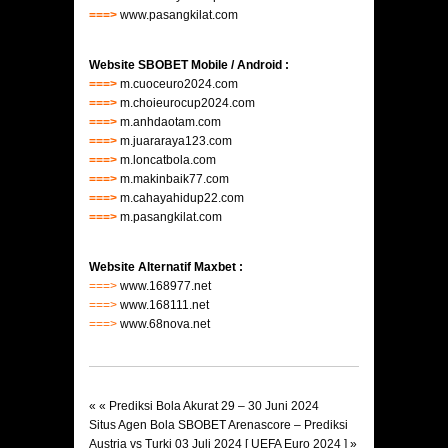
===>
www.pasangkilat.com
Website SBOBET Mobile / Android :
===>
m.cuoceuro2024.com
===>
m.choieurocup2024.com
===>
m.anhdaotam.com
===>
m.juararaya123.com
===>
m.loncatbola.com
===>
m.makinbaik77.com
===>
m.cahayahidup22.com
===>
m.pasangkilat.com
Website Alternatif Maxbet :
===>
www.168977.net
===>
www.168111.net
===>
www.68nova.net
« «
Prediksi Bola Akurat 29 – 30 Juni 2024
Situs Agen Bola SBOBET Arenascore – Prediksi
Austria vs Turki 03 Juli 2024 [ UEFA Euro 2024 ]
»