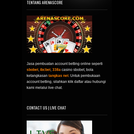
TENTANG ARENASCORE
Jasa pembuatan account betting online seperti
sbobet
,
ibcbet
,
338a
casino sbobet, bola
ketangkasan
tangkas net
. Untuk pembukaan
account betting, silahkan klik daftar atau hubungi
kami melalui live chat.
CONTACT US | LIVE CHAT