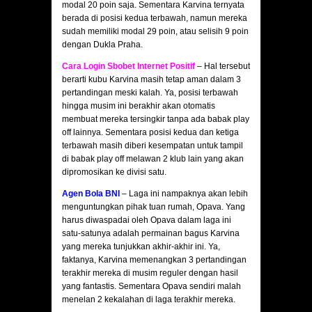
modal 20 poin saja. Sementara Karvina ternyata
berada di posisi kedua terbawah, namun mereka
sudah memiliki modal 29 poin, atau selisih 9 poin
dengan Dukla Praha.
Cara Login Sbobet Internet Positif
– Hal tersebut
berarti kubu Karvina masih tetap aman dalam 3
pertandingan meski kalah. Ya, posisi terbawah
hingga musim ini berakhir akan otomatis
membuat mereka tersingkir tanpa ada babak play
off lainnya. Sementara posisi kedua dan ketiga
terbawah masih diberi kesempatan untuk tampil
di babak play off melawan 2 klub lain yang akan
dipromosikan ke divisi satu.
Agen Bola BNI
– Laga ini nampaknya akan lebih
menguntungkan pihak tuan rumah, Opava. Yang
harus diwaspadai oleh Opava dalam laga ini
satu-satunya adalah permainan bagus Karvina
yang mereka tunjukkan akhir-akhir ini. Ya,
faktanya, Karvina memenangkan 3 pertandingan
terakhir mereka di musim reguler dengan hasil
yang fantastis. Sementara Opava sendiri malah
menelan 2 kekalahan di laga terakhir mereka.