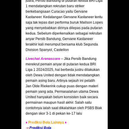
juara, Persib Bandung di putaran kedua BRI Liga
1 mendatangkan rekrutan baru striker
berkebangsaan Curacao yaitu Gervane
Kastaneer. Kedatangan Gervane Kastaneer tentu
saja tak lepas dari performa buruk Mailson Lopes
yang menyebabkan dirinya dilepas pada putaran
kedua. Sebelum diperkenalkan sebagai rekrutan
anyar Persib Bandung, Gervane Kastaneer
terakhir kali merumput bersama klub Segunda
Division Spanyol, Castellon
Livechat Arenascore
– Jika Persib Bandung
merekrut pemain anyar di putaran kedua BRI
Liga 1 2024/2025, hal berbeda justru dilakukan
oleh Dewa United dengan tidak mendatangkan
pemain asing baru. Artinya sejauh ini pelatih
Jan Olde Riekerink cukup puas dengan materi
pemain yang ada. Permasalahan utama Dewa
United hanyakah belum konsisten baik secara
permainan maupun hasil akhir. Salah satu
contohnya ialah saat dikalahkan oleh PSBS Biak
dengan skor 3-1 di pekan ke-17 lalu
♦
Prediksi Bola Lainnya
♦
⇒
Prediksi Bola