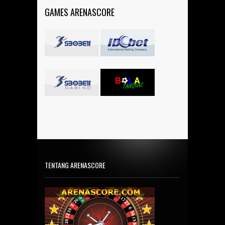
GAMES ARENASCORE
TENTANG ARENASCORE