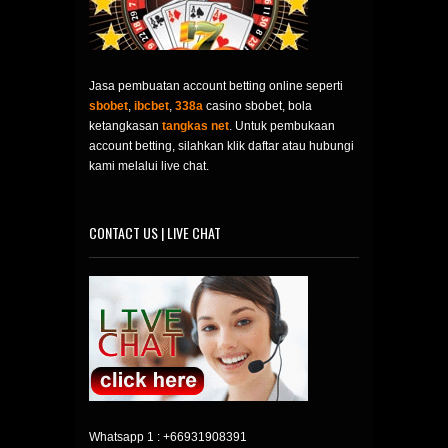
Jasa pembuatan account betting online seperti
sbobet
,
ibcbet
,
338a
casino sbobet, bola
ketangkasan
tangkas net
. Untuk pembukaan
account betting, silahkan klik daftar atau hubungi
kami melalui live chat.
CONTACT US | LIVE CHAT
Whatsapp 1 :
+66931908391