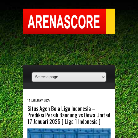
14 JANUARY 2025
Situs Agen Bola Liga Indonesia –
Prediksi Persib Bandung vs Dewa United
17 Januari 2025 [ Liga 1 Indonesia ]