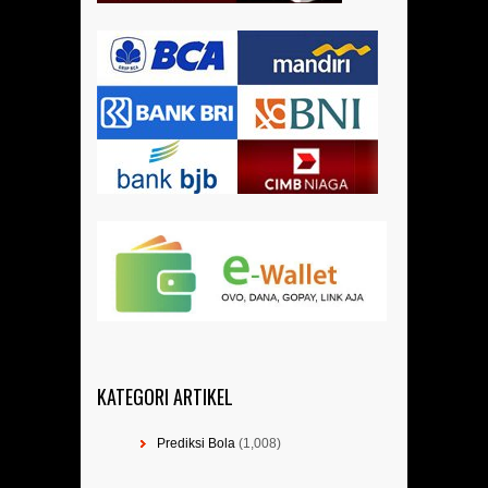
KATEGORI ARTIKEL
Prediksi Bola
(1,008)