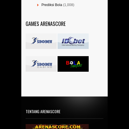
Prediksi Bola
(1,008)
GAMES ARENASCORE
TENTANG ARENASCORE