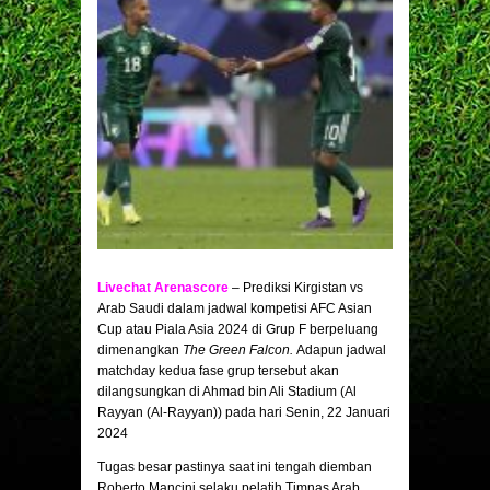
Livechat Arenascore
– Prediksi Kirgistan vs
Arab Saudi dalam jadwal kompetisi AFC Asian
Cup atau Piala Asia 2024 di Grup F berpeluang
dimenangkan
The Green Falcon.
Adapun jadwal
matchday kedua fase grup tersebut akan
dilangsungkan di Ahmad bin Ali Stadium (Al
Rayyan (Al-Rayyan)) pada hari Senin, 22 Januari
2024
Tugas besar pastinya saat ini tengah diemban
Roberto Mancini selaku pelatih Timnas Arab