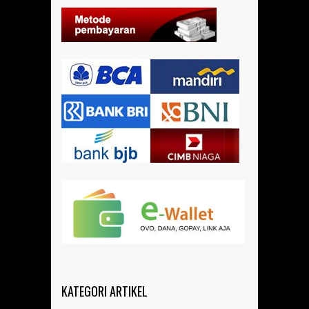
KATEGORI ARTIKEL