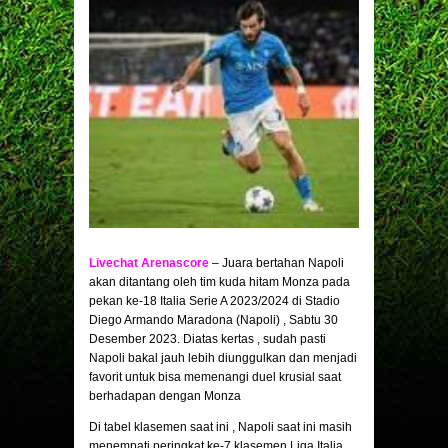
Livechat Arenascore
– Juara bertahan Napoli
akan ditantang oleh tim kuda hitam Monza pada
pekan ke-18 Italia Serie A 2023/2024 di Stadio
Diego Armando Maradona (Napoli) , Sabtu 30
Desember 2023. Diatas kertas , sudah pasti
Napoli bakal jauh lebih diunggulkan dan menjadi
favorit untuk bisa memenangi duel krusial saat
berhadapan dengan Monza
Di tabel klasemen saat ini , Napoli saat ini masih
menempati peringkat ke-7 klasemen Liga Italia