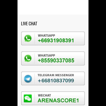
LIVE CHAT