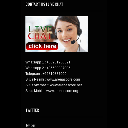
CONTACT US | LIVE CHAT
Whatsapp 1 :
+66931908391
Whatsapp 2 :
+85590337085
Telegram :
+66810837099
Situs Resmi : www.arenascore.com
Situs Alternatif : www.arenascore.net
Situs Mobile: www.arenascore.org
TWITTER
Twitter