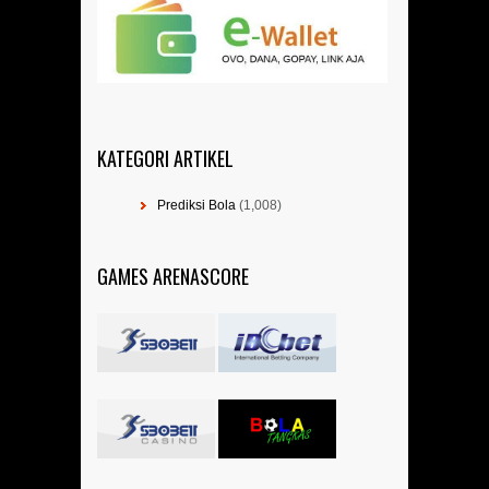
KATEGORI ARTIKEL
Prediksi Bola
(1,008)
GAMES ARENASCORE