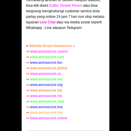
memasang taruhan di Sbobet maupun Maxbet,
bisa klik disini
Daftar Sbobet Resmi
atau bisa
langsung menghubungi customer service bola
parlay yang online 24 jam 7 hari non stop melalui
layanan
Live Chat
atau via media sosial seperti
Whatsapp , Line ataupun Telegram
»
Website Resmi Arenascore
«
⇒
www.arenascore.casino
⇒
www.arenascore.com
⇒
www.arenascore.fun
⇒
www.arenascore.global
⇒
www.arenascore.co
⇒
www.arenascore.net
⇒
www.arenascore.org
⇒
www.arenascore.top
⇒
www.arenascore.me
⇒
www.arenascore.club
⇒
www.arenascore.live
⇒
www.arenascore.link
⇒
www.arenascore.online