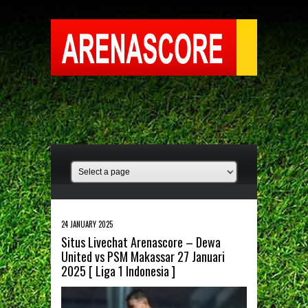
24 JANUARY 2025
Situs Livechat Arenascore – Dewa
United vs PSM Makassar 27 Januari
2025 [ Liga 1 Indonesia ]