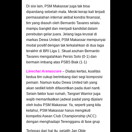
Di sisi lain, PSM Makassar juga tak bisa
dipandang sebelah mata. Meski kerap kali terjadi
permasalahan internal akibat kondisi finansial,
tim yang diasuh oleh Bernardo Tavares selalu
mampu bangkit dan menjadi kandidat dalam
perebutan gelar juara. Jelang laga krusial di
markas Dewa United, PSM Makassar mempunyai
modal positif dengan tak terkalahkan di dua laga
terakhir di BRI Liga 1. Skuat asuhan Bernardo
Tavares mengalahkan Persis Solo (0-1) dan
bermain imbang atas PSBS Biak (1-1)
Livechat Arenascore
– Diatas kertas, kualitas
kedua tim cukup berimbang dari segi komposisi
pemain. Namun kubu Dewa United lah yang
akan sedikit lebih difavoritkan pada duel nanti.
Selain faktor tuan rumah, Tangsel Warrior juga
wajib memanfaatkan jadwal padat yang dijalani
oleh kubu PSM Makassar. Ya, seperti yang kita
ketahui, PSM Makassar harus mengikuti
kompetisi Asean Club Championship (ACC)
dengan menghadapi Terengganu di fase grup
Terlepas dari hal itu, pelatih Jan Olde