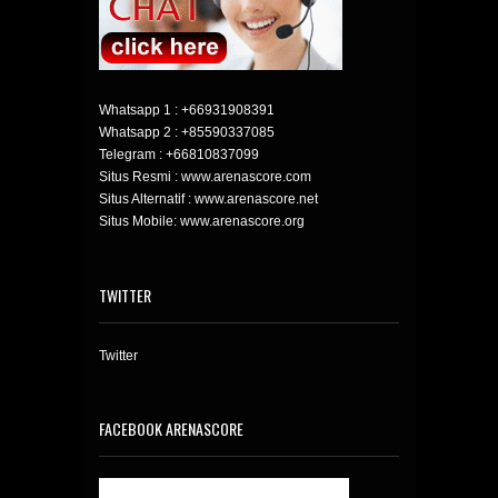
Whatsapp 1 :
+66931908391
Whatsapp 2 :
+85590337085
Telegram :
+66810837099
Situs Resmi : www.arenascore.com
Situs Alternatif : www.arenascore.net
Situs Mobile: www.arenascore.org
TWITTER
Twitter
FACEBOOK ARENASCORE