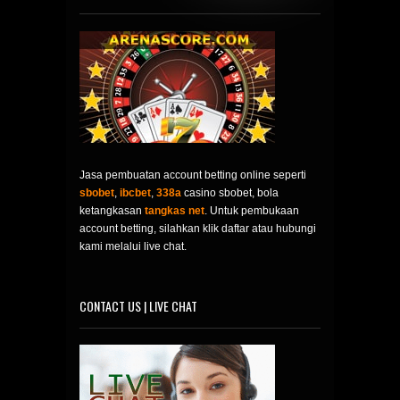
Jasa pembuatan account betting online seperti
sbobet
,
ibcbet
,
338a
casino sbobet, bola
ketangkasan
tangkas net
. Untuk pembukaan
account betting, silahkan klik daftar atau hubungi
kami melalui live chat.
CONTACT US | LIVE CHAT