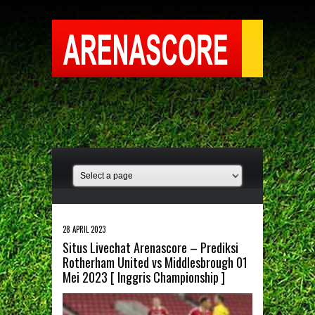
28 APRIL 2023
Situs Livechat Arenascore – Prediksi
Rotherham United vs Middlesbrough 01
Mei 2023 [ Inggris Championship ]