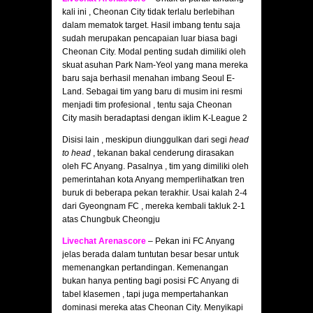
kali ini , Cheonan City tidak terlalu berlebihan
dalam mematok target. Hasil imbang tentu saja
sudah merupakan pencapaian luar biasa bagi
Cheonan City. Modal penting sudah dimiliki oleh
skuat asuhan Park Nam-Yeol yang mana mereka
baru saja berhasil menahan imbang Seoul E-
Land. Sebagai tim yang baru di musim ini resmi
menjadi tim profesional , tentu saja Cheonan
City masih beradaptasi dengan iklim K-League 2
Disisi lain , meskipun diunggulkan dari segi
head
to head
, tekanan bakal cenderung dirasakan
oleh FC Anyang. Pasalnya , tim yang dimiliki oleh
pemerintahan kota Anyang memperlihatkan tren
buruk di beberapa pekan terakhir. Usai kalah 2-4
dari Gyeongnam FC , mereka kembali takluk 2-1
atas Chungbuk Cheongju
Livechat Arenascore
– Pekan ini FC Anyang
jelas berada dalam tuntutan besar besar untuk
memenangkan pertandingan. Kemenangan
bukan hanya penting bagi posisi FC Anyang di
tabel klasemen , tapi juga mempertahankan
dominasi mereka atas Cheonan City. Menyikapi