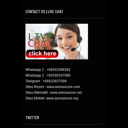
CONTACT US | LIVE CHAT
Whatsapp 1 :
+66931908391
Whatsapp 2 :
+85590337085
Telegram :
+66810837099
Situs Resmi : www.arenascore.com
Situs Alternatif : www.arenascore.net
Situs Mobile: www.arenascore.org
TWITTER