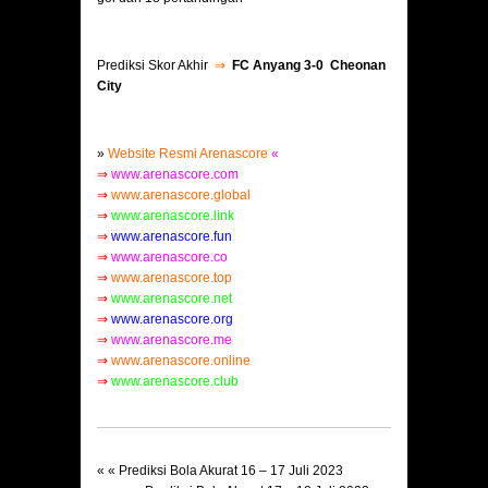
Prediksi Skor Akhir
⇒
FC Anyang 3-0 Cheonan
City
»
Website Resmi Arenascore
«
⇒
www.arenascore.com
⇒
www.arenascore.global
⇒
www.arenascore.link
⇒
www.arenascore.fun
⇒
www.arenascore.co
⇒
www.arenascore.top
⇒
www.arenascore.net
⇒
www.arenascore.org
⇒
www.arenascore.me
⇒
www.arenascore.online
⇒
www.arenascore.club
« «
Prediksi Bola Akurat 16 – 17 Juli 2023