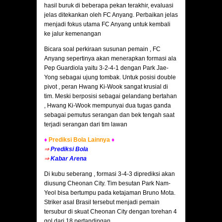
hasil buruk di beberapa pekan terakhir, evaluasi
jelas ditekankan oleh FC Anyang. Perbaikan jelas
menjadi fokus utama FC Anyang untuk kembali
ke jalur kemenangan
Bicara soal perkiraan susunan pemain , FC
Anyang sepertinya akan menerapkan formasi ala
Pep Guardiola yaitu 3-2-4-1 dengan Park Jae-
Yong sebagai ujung tombak. Untuk posisi double
pivot , peran Hwang Ki-Wook sangat krusial di
tim. Meski berposisi sebagai gelandang bertahan
, Hwang Ki-Wook mempunyai dua tugas ganda
sebagai pemutus serangan dan bek tengah saat
terjadi serangan dari tim lawan
♦
Prediksi Bola Lainnya
♦
⇒
Prediksi Bola
⇒
Kabar Arena
Di kubu seberang , formasi 3-4-3 diprediksi akan
diusung Cheonan City. Tim besutan Park Nam-
Yeol bisa bertumpu pada ketajaman Bruno Mota.
Striker asal Brasil tersebut menjadi pemain
tersubur di skuat Cheonan City dengan torehan 4
gol dari 18 pertandingan