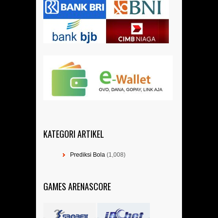
KATEGORI ARTIKEL
Prediksi Bola
(1,008)
GAMES ARENASCORE