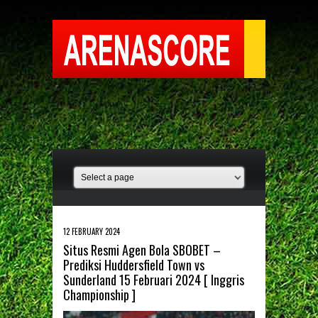
12 FEBRUARY 2024
Situs Resmi Agen Bola SBOBET –
Prediksi Huddersfield Town vs
Sunderland 15 Februari 2024 [ Inggris
Championship ]