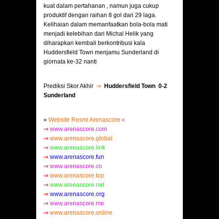
kuat dalam pertahanan , namun juga cukup
produktif dengan raihan 8 gol dari 29 laga.
Kelihaian dalam memanfaatkan bola-bola mati
menjadi kelebihan dari Michal Helik yang
diharapkan kembali berkontribusi kala
Huddersfield Town menjamu Sunderland di
giornata ke-32 nanti
Prediksi Skor Akhir
⇒
Huddersfield Town 0-2
Sunderland
»
Website Resmi Arenascore
«
⇒
www.arenascore.com
⇒
www.arenascore.global
⇒
www.arenascore.link
⇒
www.arenascore.fun
⇒
www.arenascore.co
⇒
www.arenascore.top
⇒
www.arenascore.net
⇒
www.arenascore.org
⇒
www.arenascore.me
⇒
www.arenascore.online