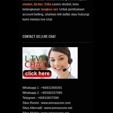
sbobet
,
ibcbet
,
338a
casino sbobet, bola
ketangkasan
tangkas net
. Untuk pembukaan
account betting, silahkan klik daftar atau hubungi
kami melalui live chat.
CONTACT US | LIVE CHAT
Whatsapp 1 :
+66931908391
Whatsapp 2 :
+85590337085
Telegram :
+66810837099
Situs Resmi : www.arenascore.com
Situs Alternatif : www.arenascore.net