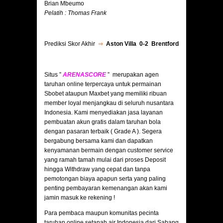
Brian Mbeumo
Pelatih : Thomas Frank
Prediksi Skor Akhir
⇒
Aston Villa 0-2 Brentford
Situs ”
ARENASCORE
” merupakan agen
taruhan online terpercaya untuk permainan
Sbobet ataupun Maxbet yang memiliki ribuan
member loyal menjangkau di seluruh nusantara
Indonesia. Kami menyediakan jasa layanan
pembuatan akun gratis dalam taruhan bola
dengan pasaran terbaik ( Grade A ). Segera
bergabung bersama kami dan dapatkan
kenyamanan bermain dengan customer service
yang ramah tamah mulai dari proses Deposit
hingga Withdraw yang cepat dan tanpa
pemotongan biaya apapun serta yang paling
penting pembayaran kemenangan akan kami
jamin masuk ke rekening !
Para pembaca maupun komunitas pecinta
taruhan online setanah air Indonesia dari Sabang