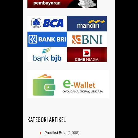
KATEGORI ARTIKEL
Prediksi Bola
(1,008)