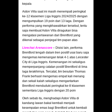
kepala
Aston Villa saat ini masih menempati peringkat
ke-12 klasemen Liga Inggris 2024/2025 dengan
mengumpulkan 19 poin dari 13 laga. Dengan
performa yang mengkhawatirkan tersebut, tentu
saja membuat Aston Villa diragukan bisa
mengatasi perlawanan dari Brentford yang
dikenal sebagai penjegal tim papan atas
Livechat Arenascore
– Disisi lain, performa
Brentford tengah dalam tren positif usai baru saja
mengemas kemenangan telak 4-1 atas Leicester
City di Liga Inggris. Kemenangan ini sekaligus
memperpanjang catatan positif Brentford di lima
laga terakhirnya. Tercatat, tim besutan Thomas
Frank berhasil mengemas empat kali menang
dan sekali kalah sekaligus mengantarkan
Brentford menduduki peringkat ke-8 klasemen
sementara Liga Inggris dengan 20 poin
Oleh sebab itu, menghadapi Aston Villa di
kandang lawan bakal kembali menjadi
kesempatan emas bagi Brentford untuk kembali