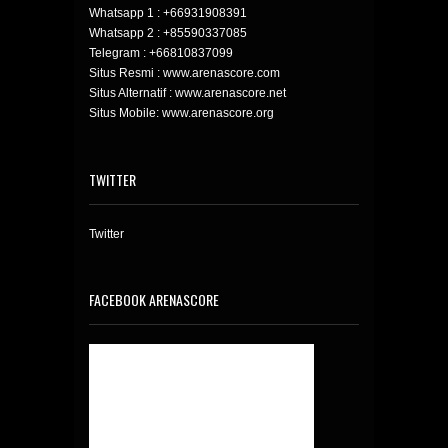
Whatsapp 1 :
+66931908391
Whatsapp 2 :
+85590337085
Telegram :
+66810837099
Situs Resmi : www.arenascore.com
Situs Alternatif : www.arenascore.net
Situs Mobile: www.arenascore.org
TWITTER
Twitter
FACEBOOK ARENASCORE