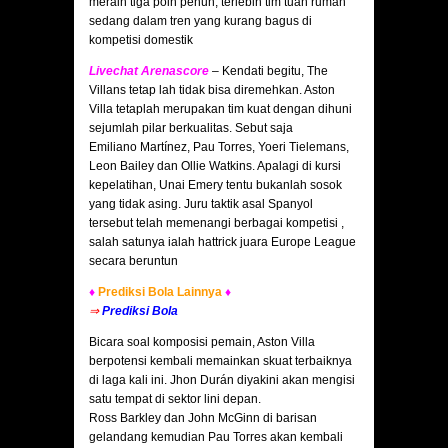
meraih tiga poin penuh, terlebih tim tuan rumah
sedang dalam tren yang kurang bagus di
kompetisi domestik
Livechat Arenascore
– Kendati begitu, The
Villans tetap lah tidak bisa diremehkan. Aston
Villa tetaplah merupakan tim kuat dengan dihuni
sejumlah pilar berkualitas. Sebut saja
Emiliano Martínez, Pau Torres, Yoeri Tielemans,
Leon Bailey dan Ollie Watkins. Apalagi di kursi
kepelatihan, Unai Emery tentu bukanlah sosok
yang tidak asing. Juru taktik asal Spanyol
tersebut telah memenangi berbagai kompetisi ,
salah satunya ialah hattrick juara Europe League
secara beruntun
♦
Prediksi Bola Lainnya
♦
⇒
Prediksi Bola
Bicara soal komposisi pemain, Aston Villa
berpotensi kembali memainkan skuat terbaiknya
di laga kali ini. Jhon Durán diyakini akan mengisi
satu tempat di sektor lini depan.
Ross Barkley dan John McGinn di barisan
gelandang kemudian Pau Torres akan kembali