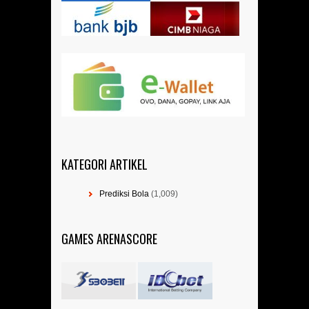
KATEGORI ARTIKEL
Prediksi Bola
(1,009)
GAMES ARENASCORE