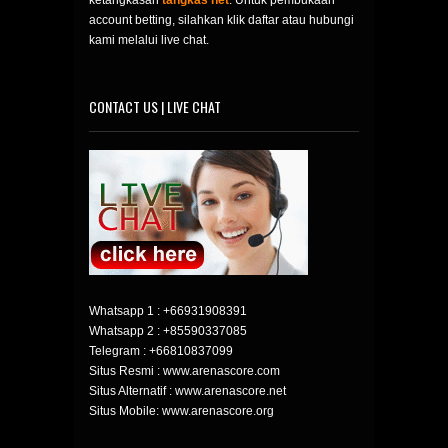
ketangkasan
tangkas net
. Untuk pembukaan
account betting, silahkan klik daftar atau hubungi
kami melalui live chat.
CONTACT US | LIVE CHAT
Whatsapp 1 :
+66931908391
Whatsapp 2 :
+85590337085
Telegram :
+66810837099
Situs Resmi : www.arenascore.com
Situs Alternatif : www.arenascore.net
Situs Mobile: www.arenascore.org