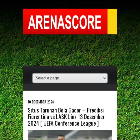
10 DECEMBER 2024
Situs Taruhan Bola Gacor – Prediksi
Fiorentina vs LASK Linz 13 Desember
2024 [ UEFA Conference League ]