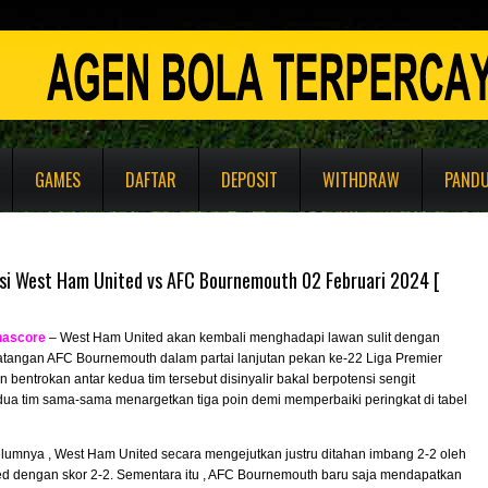
GAMES
DAFTAR
DEPOSIT
WITHDRAW
PAND
si West Ham United vs AFC Bournemouth 02 Februari 2024 [
nascore
– West Ham United akan kembali menghadapi lawan sulit dengan
angan AFC Bournemouth dalam partai lanjutan pekan ke-22 Liga Premier
n bentrokan antar kedua tim tersebut disinyalir bakal berpotensi sengit
ua tim sama-sama menargetkan tiga poin demi memperbaiki peringkat di tabel
lumnya , West Ham United secara mengejutkan justru ditahan imbang 2-2 oleh
ted dengan skor 2-2. Sementara itu , AFC Bournemouth baru saja mendapatkan