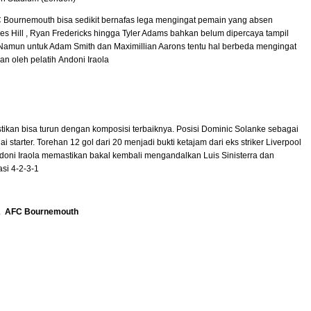
FC Bournemouth bisa sedikit bernafas lega mengingat pemain yang absen
ames Hill , Ryan Fredericks hingga Tyler Adams bahkan belum dipercaya tampil
is. Namun untuk Adam Smith dan Maximillian Aarons tentu hal berbeda mengingat
n oleh pelatih Andoni Iraola
tikan bisa turun dengan komposisi terbaiknya. Posisi Dominic Solanke sebagai
starter. Torehan 12 gol dari 20 menjadi bukti ketajam dari eks striker Liverpool
Andoni Iraola memastikan bakal kembali mengandalkan Luis Sinisterra dan
asi 4-2-3-1
2 AFC Bournemouth