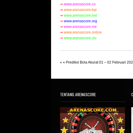
⇒
www.arenascore.co
⇒
www.arenascore.top
⇒
www.arenascore.net
⇒
www.arenascore.org
⇒
www.arenascore.me
⇒
www.arenascore.online
⇒
www.arenascore.clu
« «
Prediksi Bola Akurat 01 – 02 Februari 20
TENTANG ARENASCORE
C