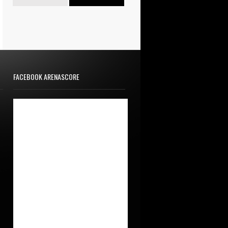
FACEBOOK ARENASCORE