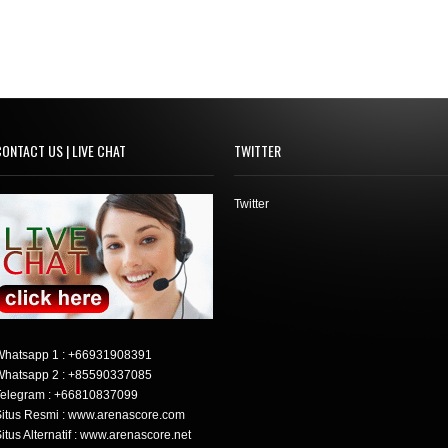
ONTACT US | LIVE CHAT
TWITTER
Twitter
Whatsapp 1 :
+66931908391
Whatsapp 2 :
+85590337085
elegram :
+66810837099
itus Resmi : www.arenascore.com
itus Alternatif : www.arenascore.net