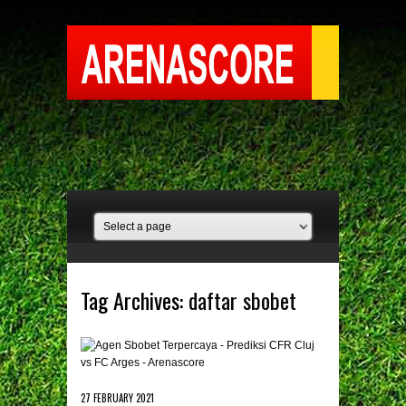
Tag Archives:
daftar sbobet
27 FEBRUARY 2021