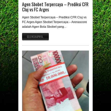
Agen Sbobet Terpercaya – Prediksi CFR
Cluj vs FC Arges
Agen Sbobet Terpercaya – Prediksi CFR Cluj vs
FC Arges Agen Sbobet Terpercaya – Arenascore
adalah Agen Bola Sbobet yang...
SELENGKAPNYA..