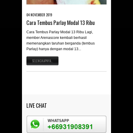
04 NOVEMBER 2019
Cara Tembus Parlay Modal 13 Ribu
Cara Tembus Parlay Modal 13 Ribu Lagi,
member Arenascore kembali berhasil
memenangkan taruhan berganda (tembus
Parlay) hanya dengan modal 13...
SELENGKAPNYA..
LIVE CHAT