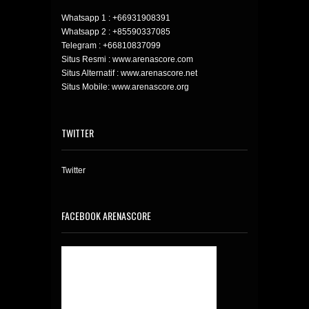
Whatsapp 1 :
+66931908391
Whatsapp 2 :
+85590337085
Telegram :
+66810837099
Situs Resmi : www.arenascore.com
Situs Alternatif : www.arenascore.net
Situs Mobile: www.arenascore.org
TWITTER
Twitter
FACEBOOK ARENASCORE