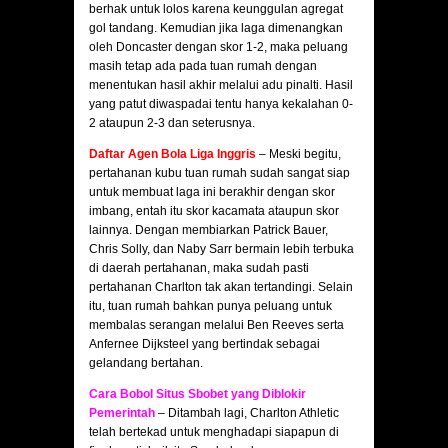
berhak untuk lolos karena keunggulan agregat
gol tandang. Kemudian jika laga dimenangkan
oleh Doncaster dengan skor 1-2, maka peluang
masih tetap ada pada tuan rumah dengan
menentukan hasil akhir melalui adu pinalti. Hasil
yang patut diwaspadai tentu hanya kekalahan 0-
2 ataupun 2-3 dan seterusnya.
Daftar Agen Bola Liga Inggris
– Meski begitu,
pertahanan kubu tuan rumah sudah sangat siap
untuk membuat laga ini berakhir dengan skor
imbang, entah itu skor kacamata ataupun skor
lainnya. Dengan membiarkan Patrick Bauer,
Chris Solly, dan Naby Sarr bermain lebih terbuka
di daerah pertahanan, maka sudah pasti
pertahanan Charlton tak akan tertandingi. Selain
itu, tuan rumah bahkan punya peluang untuk
membalas serangan melalui Ben Reeves serta
Anfernee Dijksteel yang bertindak sebagai
gelandang bertahan.
Cara Bobol Situs Sbobet yang Diblokir
Pemerintah
– Ditambah lagi, Charlton Athletic
telah bertekad untuk menghadapi siapapun di