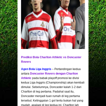
Prediksi Bola Charlton Athletic vs Doncaster
Rovers
Agen Bola Liga Inggris
– Pertandingan kedua
antara
Doncaster Rovers dengan Charlton
Athletic
pada babak playoff promosi ke divisi
kedua Liga Inggris (Championship) akan kembali
dimulai. Sebelumnya, Doncaster kalah 1-2 dari
Charlton di leg pertama. Padahal saat itu,
Doncaster menjadi tuan rumah di leg pertama
tersebut. Ketinggalan 1 gol tentu bukan hal yang
mudah, apalagi di leg kedua ini, Charlton lah