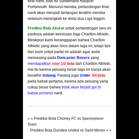
final nanti, baik itu Sunderland maupun
Portsmouth. Menurut mereka, pertandingan final
nanti akan menjadi tantangan terakhir mereka
sebelum melangkah ke divisi dua Liga Inggris.
Prediksi Bola Akurat
untuk pertandingan seru ini
pastinya adalah kelolosan bagi Charlton Athletic.
Meskipun kami beranggapan bahwa Charlton
Athletic yang akan lolos dalam laga ini, tetapi tips
dari kami untuk partai ini adalah agar anda
memasang pada
Doncaster Rovers
yang
mendapatkan
voor 1/2 bola
dari Charlton Athletic.
Hal itu karena peluang besar laga ini hanya akan
berakhir
imbang
. Pasang juga
Under
3/4 bola
pada babak pertama, karena ada peluang yang
cukup besar bahwa
tidak akan terjadi gol di
babak pertama
nanti.
« «
Prediksi Bola Chorley FC vs Spennymoor
Town
Prediksi Bola Dundee United vs Saint Mirren
» »