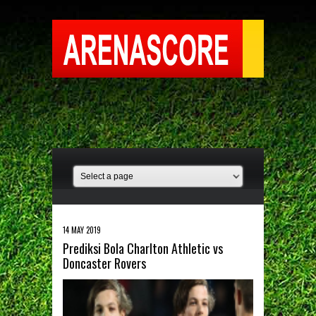
14 MAY 2019
Prediksi Bola Charlton Athletic vs
Doncaster Rovers