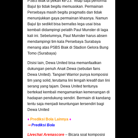
PSBS Biak di pekan ke-23. Tetap saja performa
Bajul Ijo tidak begitu memuaskan. Permainan
Persebaya masih begitu pragmatis dan tidak
menunjukkan gaya permainan khasnya. Namun
Bajul Ijo sedikit bisa bernafas lega usai bisa
kembali didampingi pelatih Paul Munster di laga
kali ini. Sebelumnya, Paul Munster harus absen
mendampingi tim kala Persebaya Surabaya
menang atas PSBS Biak di Stadion Gelora Bung
Tomo (Surabaya)
Disisi lain, Dewa United bisa memanfaatkan
dukungan penuh
Anak Dewa
(sebutan fans
Dewa United). Tangsel Warrior punya komposisi
tim yang solid, terutama lini tengah kreatif dan lini
serang yang tajam. Dewa United tentunya
bertekad kembali mengamankan kemenangan di
hadapan pendukung sendiri. Bermain di kandang
tentu saja menjadi keuntungan tersendiri bagi
Dewa United
♦
Prediksi Bola Lainnya
♦
⇒
Prediksi Bola
Livechat Arenascore
– Bicara soal komposisi