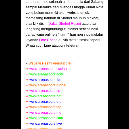
taruhan online setanah air Indonesia dari Sabang
sampai Merauke dari Miangas hingga Pulau Rote
yang belum memiliki akun website untuk
memasang taruhan di Sbobet maupun Maxbet,
bisa klik disini
Daftar Sbobet Resmi
atau bisa
langsung menghubungi customer service bola
parlay yang online 24 jam 7 hari non stop melalui
layanan
Live Chat
atau via media sosial seperti
Whatsapp , Line ataupun Telegram
»
Website Resmi Arenascore
«
⇒
www.arenascore.casino
⇒
www.arenascore.com
⇒
www.arenascore.fun
⇒
www.arenascore.global
⇒
www.arenascore.co
⇒
www.arenascore.net
⇒
www.arenascore.org
⇒
www.arenascore.top
⇒
www.arenascore.me
⇒
www.arenascore.club
⇒
www.arenascore.live