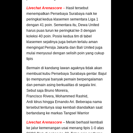
Livechat Arenascore
–
Hasil tersebut
menempatkan Persebaya Surabaya naik ke
peringkat kedua klasemen sementara Liga 1
dengan 41 poin. Sementara itu, Dewa United
harus puas turun ke peringkat ke-3 dengan
koleksi 40 poin. Posisi kedua tim di tabel
klasemen sejatinya juga belum terlalu aman
mengingat Persija Jakarta dan Bali United juga
mulai menyusul dengan selisih poin yang cukup
tipis
Bermain di kandang lawan agaknya tidak akan
membuat kubu Persebaya Surabaya gentar. Bajul
Ijo mempunyai banyak pemain berpengalaman
dan pemain asing berkualitas di segala lini.
Sebut saja Bruno Moreira,
Francisco Rivera, Mohammed Rashid,
Ardi Idrus hingga Ernando Ari. Beberapa nama
tersebut tentunya siap kembali diandalkan saat
bertandang ke markas Tangsel Warrior
Livechat Arenascore
– Meski berhasil kembali
ke jalur kemenangan usai menang tipis 1-0 atas