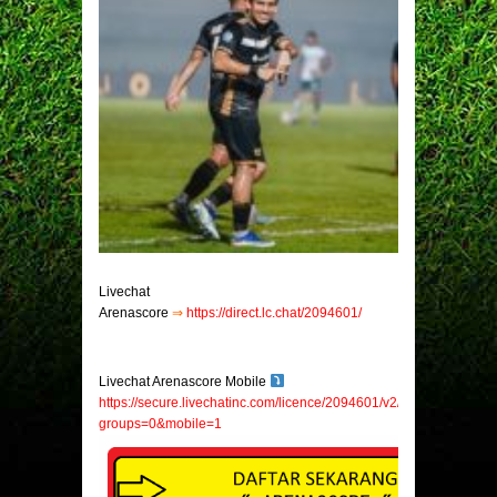
Livechat
Arenascore
⇒
https://direct.lc.chat/2094601/
Livechat Arenascore Mobile
https://secure.livechatinc.com/licence/2094601/v2/open_chat.cgi?
groups=0&mobile=1