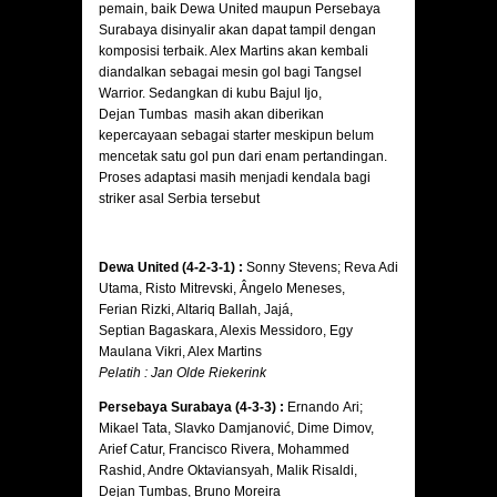
pemain, baik Dewa United maupun Persebaya
Surabaya disinyalir akan dapat tampil dengan
komposisi terbaik. Alex Martins akan kembali
diandalkan sebagai mesin gol bagi Tangsel
Warrior. Sedangkan di kubu Bajul Ijo,
Dejan Tumbas masih akan diberikan
kepercayaan sebagai starter meskipun belum
mencetak satu gol pun dari enam pertandingan.
Proses adaptasi masih menjadi kendala bagi
striker asal Serbia tersebut
Dewa United (4-2-3-1) :
Sonny Stevens; Reva Adi
Utama, Risto Mitrevski, Ângelo Meneses,
Ferian Rizki, Altariq Ballah, Jajá,
Septian Bagaskara, Alexis Messidoro, Egy
Maulana Vikri, Alex Martins
Pelatih : Jan Olde Riekerink
Persebaya Surabaya (4-3-3) :
Ernando Ari;
Mikael Tata, Slavko Damjanović, Dime Dimov,
Arief Catur, Francisco Rivera, Mohammed
Rashid, Andre Oktaviansyah, Malik Risaldi,
Dejan Tumbas, Bruno Moreira