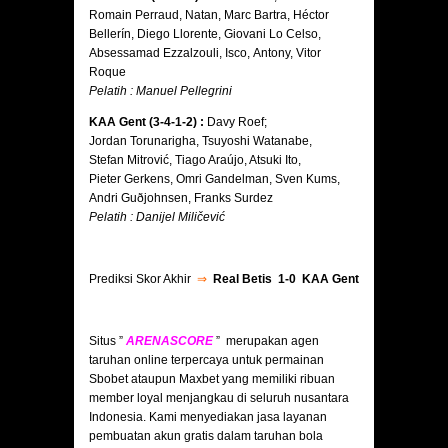
Romain Perraud, Natan, Marc Bartra, Héctor
Bellerín, Diego Llorente, Giovani Lo Celso,
Absessamad Ezzalzouli, Isco, Antony, Vitor
Roque
Pelatih : Manuel Pellegrini
KAA Gent (3-4-1-2) :
Davy Roef;
Jordan Torunarigha, Tsuyoshi Watanabe,
Stefan Mitrović, Tiago Araújo, Atsuki Ito,
Pieter Gerkens, Omri Gandelman, Sven Kums,
Andri Guðjohnsen, Franks Surdez
Pelatih : Danijel Miličević
Prediksi Skor Akhir
⇒
Real Betis 1-0 KAA Gent
Situs ”
ARENASCORE
” merupakan agen
taruhan online terpercaya untuk permainan
Sbobet ataupun Maxbet yang memiliki ribuan
member loyal menjangkau di seluruh nusantara
Indonesia. Kami menyediakan jasa layanan
pembuatan akun gratis dalam taruhan bola