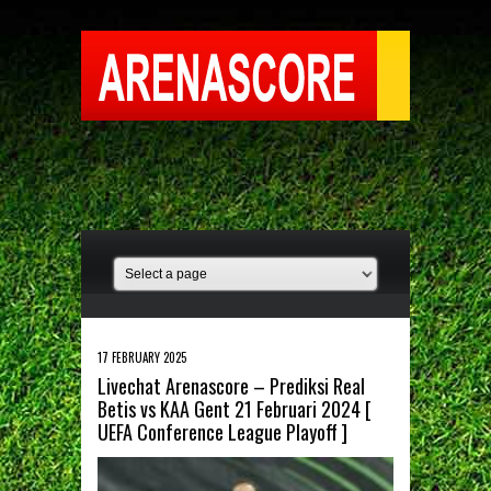
17 FEBRUARY 2025
Livechat Arenascore – Prediksi Real
Betis vs KAA Gent 21 Februari 2024 [
UEFA Conference League Playoff ]