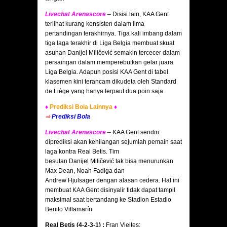
Livechat Arenascore
– Disisi lain, KAA Gent
terlihat kurang konsisten dalam lima
pertandingan terakhirnya. Tiga kali imbang dalam
tiga laga terakhir di Liga Belgia membuat skuat
asuhan Danijel Miličević semakin tercecer dalam
persaingan dalam memperebutkan gelar juara
Liga Belgia. Adapun posisi KAA Gent di tabel
klasemen kini terancam dikudeta oleh Standard
de Liège yang hanya terpaut dua poin saja
♦
Prediksi Bola Lainnya
♦
⇒
Prediksi Bola
Livechat Arenascore
– KAA Gent sendiri
diprediksi akan kehilangan sejumlah pemain saat
laga kontra Real Betis. Tim
besutan Danijel Miličević tak bisa menurunkan
Max Dean, Noah Fadiga dan
Andrew Hjulsager dengan alasan cedera. Hal ini
membuat KAA Gent disinyalir tidak dapat tampil
maksimal saat bertandang ke Stadion Estadio
Benito Villamarín
Real Betis (4-2-3-1) :
Fran Vieites;