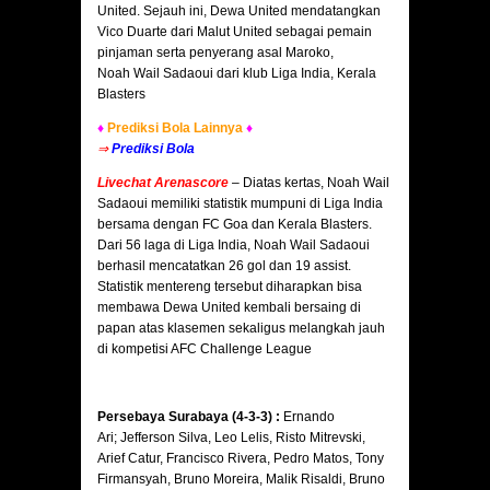
United. Sejauh ini, Dewa United mendatangkan
Vico Duarte dari Malut United sebagai pemain
pinjaman serta penyerang asal Maroko,
Noah Wail Sadaoui dari klub Liga India, Kerala
Blasters
♦
Prediksi Bola Lainnya
♦
⇒
Prediksi Bola
Livechat Arenascore
– Diatas kertas, Noah Wail
Sadaoui memiliki statistik mumpuni di Liga India
bersama dengan FC Goa dan Kerala Blasters.
Dari 56 laga di Liga India, Noah Wail Sadaoui
berhasil mencatatkan 26 gol dan 19 assist.
Statistik mentereng tersebut diharapkan bisa
membawa Dewa United kembali bersaing di
papan atas klasemen sekaligus melangkah jauh
di kompetisi AFC Challenge League
Persebaya Surabaya (4-3-3) :
Ernando
Ari; Jefferson Silva, Leo Lelis, Risto Mitrevski,
Arief Catur, Francisco Rivera, Pedro Matos, Tony
Firmansyah, Bruno Moreira, Malik Risaldi, Bruno