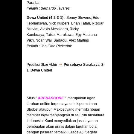
Paraíba
Pelatih : Bernardo Tavares
Dewa United (4-2-3-1) :
Sonny Stevens; Edo
Febriansyah, Nick Kuipers, Brian Fatari, Rizdjar
Nurviat, Alexis Messidoro, Ricky
Kambuaya, Taisei Marukawa, Egy Maulana
Vikri, Noah Wail Sadaoui, Alex Martins
Pelatih : Jan Olde Riekerink
Prediksi Skor Akhir
⇒
Persebaya Surabaya 2-
1 Dewa United
Situs ”
ARENASCORE
” merupakan agen
taruhan online terpercaya untuk permainan
Sbobet ataupun Maxbet yang memiliki ribuan
member loyal menjangkau di seluruh nusantara
Indonesia. Kami menyediakan jasa layanan
pembuatan akun gratis dalam taruhan bola
dengan pasaran terbaik ( Grade A ). Segera