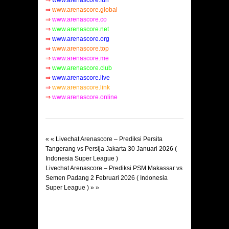
⇒
www.arenascore.fun
⇒
www.arenascore.global
⇒
www.arenascore.co
⇒
www.arenascore.net
⇒
www.arenascore.org
⇒
www.arenascore.top
⇒
www.arenascore.me
⇒
www.arenascore.club
⇒
www.arenascore.live
⇒
www.arenascore.link
⇒
www.arenascore.online
« «
Livechat Arenascore – Prediksi Persita
Tangerang vs Persija Jakarta 30 Januari 2026 (
Indonesia Super League )
Livechat Arenascore – Prediksi PSM Makassar vs
Semen Padang 2 Februari 2026 ( Indonesia
Super League )
» »