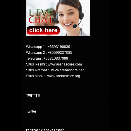
Whatsapp 1 :
+66931908391
Whatsapp 2 :
+85590337085
Telegram :
+66810837099
Situs Resmi : www.arenascore.com
Situs Alternatif : www.arenascore.net
Situs Mobile: www.arenascore.org
TWITTER
Twitter
FACEBOOK ARENASCORE