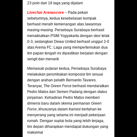
23 poin dari 18 laga yang dijalani
Livechat Arenascore
– Pada pekan
sebelumnya, kedua kesebelasan kompak
berhasil meraih kemenangan atas lawannya
masing-masing. Persebaya Surabaya berhasil
menaklukkan PSIM Yogyakarta dengan skor telak
0-3, sedangkan Dewa United berhasil unggul 2-0
atas Arema FC. Laga yang mempertemukan dua
tim papan tengah ini dipastikan berjalan dengan
sengit dan menarik
Memasuki putaran kedua, Persebaya Surabaya
melakukan perombakan komposisi tim sesuai
dengan arahan pelatih Bernardo Tavares.
Teranyar,
The Green Force
berhasil mendaratkan
Pedro Matos dari Semen Padang dengan status
pinjaman. Kehadiran Pedro Matos memberi
dimensi baru dalam skema permanan
Green
Force
, khususnya dalam transisi bertahan ke
menyerang yang selama ini menjadi pekerjaan
rumah. Dengan suplai bola yang lebih terjaga,
lini depan diharapkan mendapat dukungan yang
maksimal