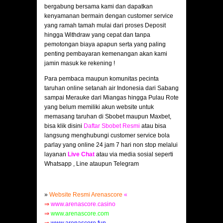
bergabung bersama kami dan dapatkan
kenyamanan bermain dengan customer service
yang ramah tamah mulai dari proses Deposit
hingga Withdraw yang cepat dan tanpa
pemotongan biaya apapun serta yang paling
penting pembayaran kemenangan akan kami
jamin masuk ke rekening !
Para pembaca maupun komunitas pecinta
taruhan online setanah air Indonesia dari Sabang
sampai Merauke dari Miangas hingga Pulau Rote
yang belum memiliki akun website untuk
memasang taruhan di Sbobet maupun Maxbet,
bisa klik disini
Daftar Sbobet Resmi
atau bisa
langsung menghubungi customer service bola
parlay yang online 24 jam 7 hari non stop melalui
layanan
Live Chat
atau via media sosial seperti
Whatsapp , Line ataupun Telegram
»
Website Resmi Arenascore
«
⇒
www.arenascore.casino
⇒
www.arenascore.com