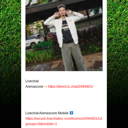
Livechat
Arenascore
⇒
https://direct.lc.chat/2094601/
Livechat Arenascore Mobile
https://secure.livechatinc.com/licence/2094601/v2/open_chat.cgi?
groups=0&mobile=1