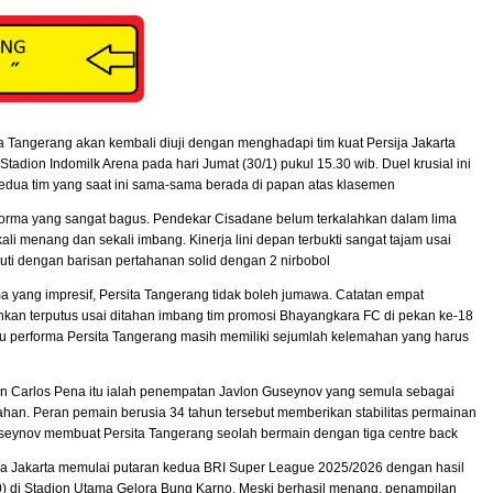
ta Tangerang akan kembali diuji dengan menghadapi tim kuat Persija Jakarta
adion Indomilk Arena pada hari Jumat (30/1) pukul 15.30 wib. Duel krusial ini
kedua tim yang saat ini sama-sama berada di papan atas klasemen
rforma yang sangat bagus. Pendekar Cisadane belum terkalahkan dalam lima
ali menang dan sekali imbang. Kinerja lini depan terbukti sangat tajam usai
uti dengan barisan pertahanan solid dengan 2 nirbobol
a yang impresif, Persita Tangerang tidak boleh jumawa. Catatan empat
an terputus usai ditahan imbang tim promosi Bhayangkara FC di pekan ke-18
lau performa Persita Tangerang masih memiliki sejumlah kelemahan yang harus
ikan Carlos Pena itu ialah penempatan Javlon Guseynov yang semula sebagai
ahan. Peran pemain berusia 34 tahun tersebut memberikan stabilitas permainan
Guseynov membuat Persita Tangerang seolah bermain dengan tiga centre back
ija Jakarta memulai putaran kedua BRI Super League 2025/2026 dengan hasil
0) di Stadion Utama Gelora Bung Karno. Meski berhasil menang, penampilan