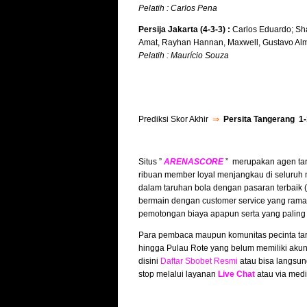
Pelatih : Carlos Pena
Persija Jakarta (4-3-3) :
Carlos Eduardo; Sha
Amat, Rayhan Hannan, Maxwell, Gustavo Al
Pelatih : Maurício Souza
Prediksi Skor Akhir
⇒
Persita Tangerang 1-
Situs ”
ARENASCORE
” merupakan agen tar
ribuan member loyal menjangkau di seluruh 
dalam taruhan bola dengan pasaran terbaik
bermain dengan customer service yang ramah
pemotongan biaya apapun serta yang paling
Para pembaca maupun komunitas pecinta tar
hingga Pulau Rote yang belum memiliki akun
disini
Daftar Sbobet Resmi
atau bisa langsun
stop melalui layanan
Live Chat
atau via medi