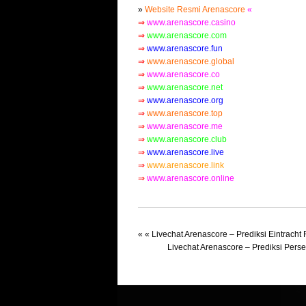
»
Website Resmi Arenascore
«
⇒
www.arenascore.casino
⇒
www.arenascore.com
⇒
www.arenascore.fun
⇒
www.arenascore.global
⇒
www.arenascore.co
⇒
www.arenascore.net
⇒
www.arenascore.org
⇒
www.arenascore.top
⇒
www.arenascore.me
⇒
www.arenascore.club
⇒
www.arenascore.live
⇒
www.arenascore.link
⇒
www.arenascore.online
« «
Livechat Arenascore – Prediksi Eintrach
Livechat Arenascore – Prediksi Pers