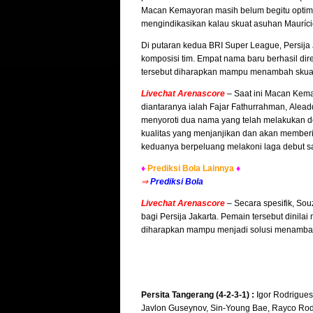
Macan Kemayoran masih belum begitu optimal. 
mengindikasikan kalau skuat asuhan Mauríci
Di putaran kedua BRI Super League, Persija 
komposisi tim. Empat nama baru berhasil dir
tersebut diharapkan mampu menambah skuat
Livechat Arenascore
– Saat ini Macan Kem
diantaranya ialah Fajar Fathurrahman, Alea
menyoroti dua nama yang telah melakukan de
kualitas yang menjanjikan dan akan memberi
keduanya berpeluang melakoni laga debut s
♦
Prediksi Bola Lainnya
♦
⇒
Prediksi Bola
Livechat Arenascore
– Secara spesifik, Sou
bagi Persija Jakarta. Pemain tersebut dinila
diharapkan mampu menjadi solusi menambal
Persita Tangerang (4-2-3-1) :
Igor Rodrigues
Javlon Guseynov, Sin-Young Bae, Rayco Rod