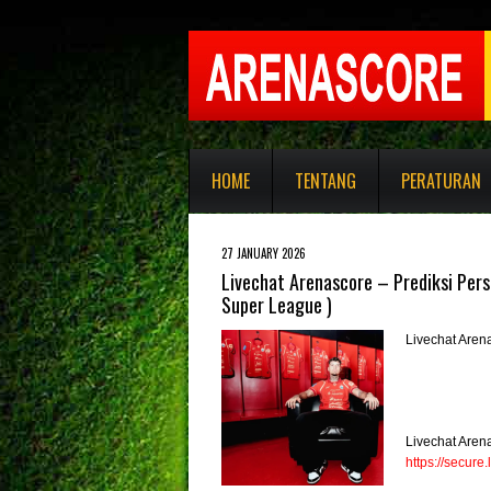
HOME
TENTANG
PERATURAN
27 JANUARY 2026
Livechat Arenascore – Prediksi Pers
Super League )
Livechat Aren
Livechat Aren
https://secur