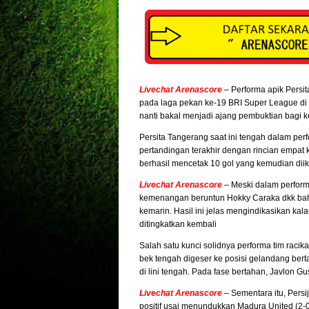
Livechat Arenascore
– Performa apik Persi
pada laga pekan ke-19 BRI Super League di St
nanti bakal menjadi ajang pembuktian bagi 
Persita Tangerang saat ini tengah dalam pe
pertandingan terakhir dengan rincian empat k
berhasil mencetak 10 gol yang kemudian diik
Livechat Arenascore
– Meski dalam perform
kemenangan beruntun Hokky Caraka dkk bahk
kemarin. Hasil ini jelas mengindikasikan ka
ditingkatkan kembali
Salah satu kunci solidnya performa tim rac
bek tengah digeser ke posisi gelandang bert
di lini tengah. Pada fase bertahan, Javlon 
Livechat Arenascore
– Sementara itu, Pers
positif usai menundukkan Madura United (2-