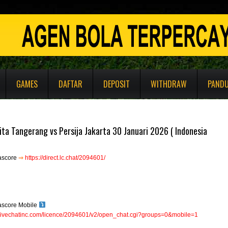
GAMES
DAFTAR
DEPOSIT
WITHDRAW
PAND
ita Tangerang vs Persija Jakarta 30 Januari 2026 ( Indonesia
ascore
⇒
https://direct.lc.chat/2094601/
ascore Mobile
e.livechatinc.com/licence/2094601/v2/open_chat.cgi?groups=0&mobile=1