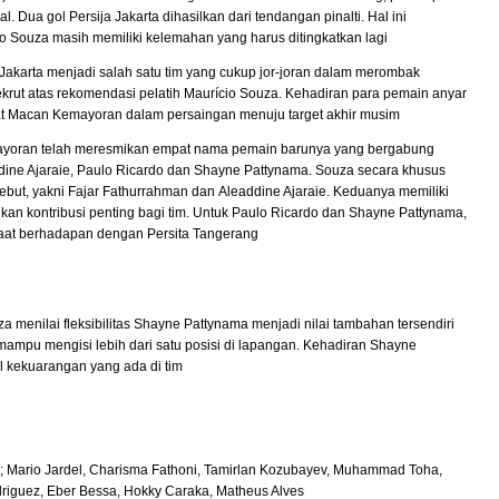
Dua gol Persija Jakarta dihasilkan dari tendangan pinalti. Hal ini
o Souza masih memiliki kelemahan yang harus ditingkatkan lagi
Jakarta menjadi salah satu tim yang cukup jor-joran dalam merombak
ekrut atas rekomendasi pelatih Maurício Souza. Kehadiran para pemain anyar
 Macan Kemayoran dalam persaingan menuju target akhir musim
ayoran telah meresmikan empat nama pemain barunya yang bergabung
ddine Ajaraie, Paulo Ricardo dan Shayne Pattynama. Souza secara khusus
but, yakni Fajar Fathurrahman dan Aleaddine Ajaraie. Keduanya memiliki
kan kontribusi penting bagi tim. Untuk Paulo Ricardo dan Shayne Pattynama,
aat berhadapan dengan Persita Tangerang
za menilai fleksibilitas Shayne Pattynama menjadi nilai tambahan tersendiri
i mampu mengisi lebih dari satu posisi di lapangan. Kehadiran Shayne
 kekuarangan yang ada di tim
; Mario Jardel, Charisma Fathoni, Tamirlan Kozubayev, Muhammad Toha,
riguez, Eber Bessa, Hokky Caraka, Matheus Alves