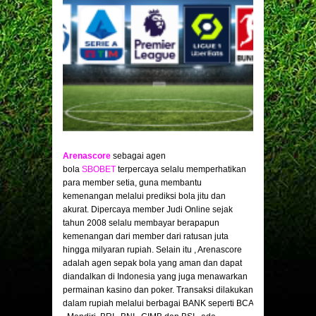
Arenascore
sebagai agen
bola
SBOBET
terpercaya selalu memperhatikan
para member setia, guna membantu
kemenangan melalui prediksi bola jitu dan
akurat. Dipercaya member Judi Online sejak
tahun 2008 selalu membayar berapapun
kemenangan dari member dari ratusan juta
hingga milyaran rupiah. Selain itu , Arenascore
adalah agen sepak bola yang aman dan dapat
diandalkan di Indonesia yang juga menawarkan
permainan kasino dan poker. Transaksi dilakukan
dalam rupiah melalui berbagai BANK seperti BCA