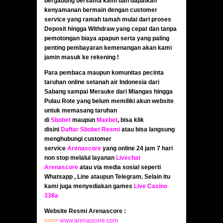
bergabung bersama kami dan dapatkan
kenyamanan bermain dengan customer
service yang ramah tamah mulai dari proses
Deposit hingga Withdraw yang cepat dan tanpa
pemotongan biaya apapun serta yang paling
penting pembayaran kemenangan akan kami
jamin masuk ke rekening !
Para pembaca maupun komunitas pecinta
taruhan online setanah air Indonesia dari
Sabang sampai Merauke dari Miangas hingga
Pulau Rote yang belum memiliki akun website
untuk memasang taruhan
di
Sbobet
maupun
Maxbet
, bisa klik
disini
Daftar Sbobet Resmi
atau bisa langsung
menghubungi customer
service
Arenascore
yang online 24 jam 7 hari
non stop melalui layanan
Livechat
Arenascore
atau via media sosial seperti
Whatsapp , Line ataupun Telegram.
Selain itu
kami juga menyediakan games
Live Casino
338a
Website Resmi Arenascore :
===>
www.arenascore.com