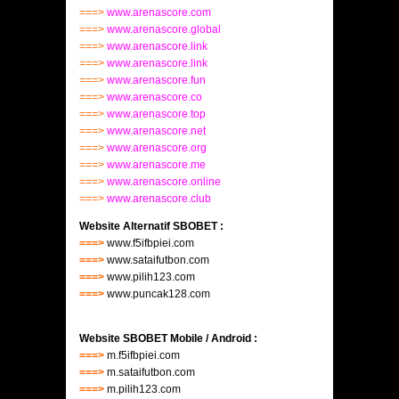
===>
www.arenascore.com
===>
www.arenascore.global
===>
www.arenascore.link
===>
www.arenascore.link
===>
www.arenascore.fun
===>
www.arenascore.co
===>
www.arenascore.top
===>
www.arenascore.net
===>
www.arenascore.org
===>
www.arenascore.me
===>
www.arenascore.online
===>
www.arenascore.club
Website Alternatif SBOBET :
===>
www.f5ifbpiei.com
===>
www.sataifutbon.com
===>
www.pilih123.com
===>
www.puncak128.com
Website SBOBET Mobile / Android :
===>
m.f5ifbpiei.com
===>
m.sataifutbon.com
===>
m.pilih123.com