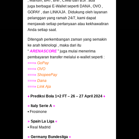
, Mandiri, BRI , BNI , CIMB dan BSI . ada
juga berbagai E-Wallet seperti DANA , OVO ,
GOPAY , dan LINKAJA . Didukung oleh layanan
pelanggan yang ramah 24/7, kami dapat
menjawab setiap pertanyaan atau kekhawatiran
Anda setiap saat.
Ditengah perkembangan zaman yang semakin
ke arah teknologi , maka dari itu
“
ARENASCORE
” juga mulai menerima
pembayaran transfer melalui e-wallet seperti :
===»
GoPay
===»
OVO
===»
ShopeePay
===»
Dana
===»
Link Aja
♦
Prediksi Bola 1×2 FT – 26 – 27 April 2024
♦
»
Italy Serie A
«
• Frosinone
»
Spain La Liga
«
• Real Madrid
»
Germany Bundesliga
«