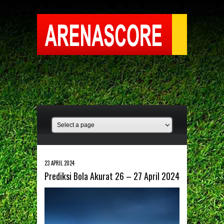
23 APRIL 2024
Prediksi Bola Akurat 26 – 27 April 2024