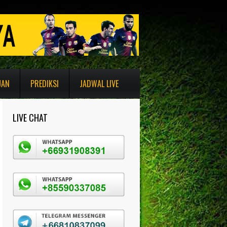
UAN
PREDIKSI
JADWAL LIVE
LIVE CHAT