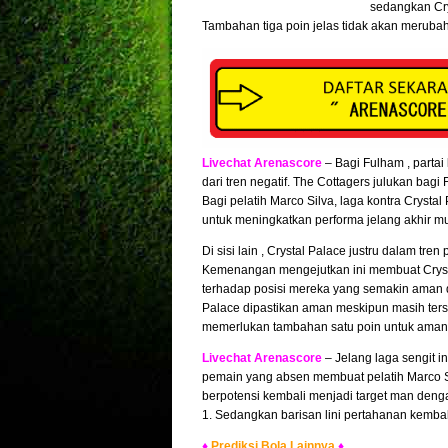
sedangkan Cry
Tambahan tiga poin jelas tidak akan merubah 
Livechat Arenascore
– Bagi Fulham , partai
dari tren negatif. The Cottagers julukan bag
Bagi pelatih Marco Silva, laga kontra Crysta
untuk meningkatkan performa jelang akhir 
Di sisi lain , Crystal Palace justru dalam tre
Kemenangan mengejutkan ini membuat Cryst
terhadap posisi mereka yang semakin aman d
Palace dipastikan aman meskipun masih tersi
memerlukan tambahan satu poin untuk aman 
Livechat Arenascore
– Jelang laga sengit in
pemain yang absen membuat pelatih Marco Si
berpotensi kembali menjadi target man dengan
1. Sedangkan barisan lini pertahanan kembali
♦
Prediksi Bola Lainnya
♦