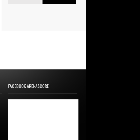
FACEBOOK ARENASCORE