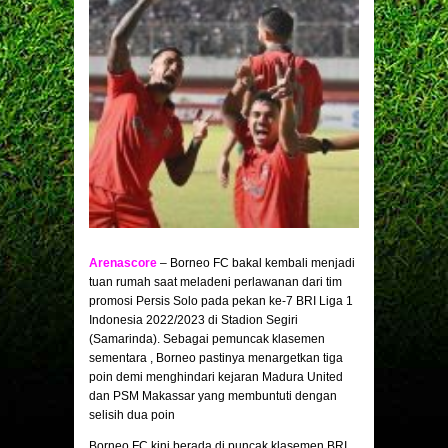
Arenascore
– Borneo FC bakal kembali menjadi
tuan rumah saat meladeni perlawanan dari tim
promosi Persis Solo pada pekan ke-7 BRI Liga 1
Indonesia 2022/2023 di Stadion Segiri
(Samarinda). Sebagai pemuncak klasemen
sementara , Borneo pastinya menargetkan tiga
poin demi menghindari kejaran Madura United
dan PSM Makassar yang membuntuti dengan
selisih dua poin
Borneo FC kini berada di puncak klasemen BRI