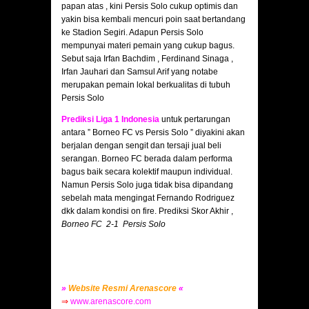
papan atas , kini Persis Solo cukup optimis dan
yakin bisa kembali mencuri poin saat bertandang
ke Stadion Segiri. Adapun Persis Solo
mempunyai materi pemain yang cukup bagus.
Sebut saja Irfan Bachdim , Ferdinand Sinaga ,
Irfan Jauhari dan Samsul Arif yang notabe
merupakan pemain lokal berkualitas di tubuh
Persis Solo
Prediksi Liga 1 Indonesia
untuk pertarungan
antara ” Borneo FC vs Persis Solo ” diyakini akan
berjalan dengan sengit dan tersaji jual beli
serangan. Borneo FC berada dalam performa
bagus baik secara kolektif maupun individual.
Namun Persis Solo juga tidak bisa dipandang
sebelah mata mengingat Fernando Rodriguez
dkk dalam kondisi on fire. Prediksi Skor Akhir ,
Borneo FC 2-1 Persis Solo
»
Website Resmi Arenascore
«
⇒
www.arenascore.com