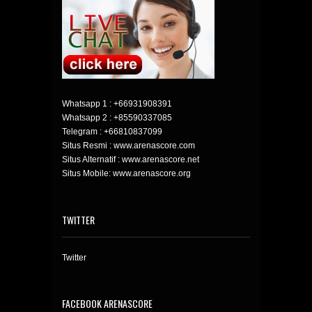
Whatsapp 1 :
+66931908391
Whatsapp 2 :
+85590337085
Telegram :
+66810837099
Situs Resmi : www.arenascore.com
Situs Alternatif : www.arenascore.net
Situs Mobile: www.arenascore.org
TWITTER
Twitter
FACEBOOK ARENASCORE