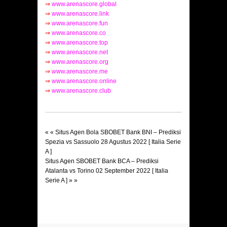
⇒
www.arenascore.global
⇒
www.arenascore.link
⇒
www.arenascore.fun
⇒
www.arenascore.co
⇒
www.arenascore.top
⇒
www.arenascore.net
⇒
www.arenascore.org
⇒
www.arenascore.me
⇒
www.arenascore.online
⇒
www.arenascore.club
« «
Situs Agen Bola SBOBET Bank BNI – Prediksi
Spezia vs Sassuolo 28 Agustus 2022 [ Italia Serie
A ]
Situs Agen SBOBET Bank BCA – Prediksi
Atalanta vs Torino 02 September 2022 [ Italia
Serie A ]
» »