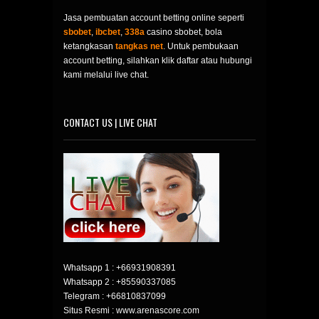
Jasa pembuatan account betting online seperti
sbobet
,
ibcbet
,
338a
casino sbobet, bola
ketangkasan
tangkas net
. Untuk pembukaan
account betting, silahkan klik daftar atau hubungi
kami melalui live chat.
CONTACT US | LIVE CHAT
Whatsapp 1 :
+66931908391
Whatsapp 2 :
+85590337085
Telegram :
+66810837099
Situs Resmi : www.arenascore.com