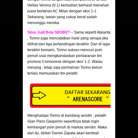
Hellas Verona (0-1) kemudian berhasil menahan
juara bertahan AC Milan dengan skor 1-1.
Sekarang, lawan yang cukup berat sudah
menunggu mereka
Situs Judi Bola SBOBET
– Sama seperti Atalanta
, Torino juga mencatatkan hasil yang serupa jika
dilihat dari tiga pertandingan terakhir. Dan di laga
terakhir kemarin, Torino sukses mencuri poin
penuh usai mengkandaskan perlawanan tim
promosi Cremonese dengan skor 1-2. Walau
menang , tetap saja permainan Torino belum
terlalu memuaskan tim pelatih
Menghadapi Torino di kandang sendiri , pelatih
Gian Piero Gasperini sepertinya tidak ingin
kehilangan poin penuh di markas sendiri. Maka
dari itu, striker Daniel Zapata akan kembali