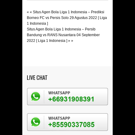
« «
Situs Agen Bola Liga 1 Indonesia – Prediksi
Borneo FC vs Persis Solo 29 Agustus 2022 [ Liga
1 Indonesia ]
Situs Agen Bola Liga 1 Indonesia – Persib
Bandung vs RANS Nusantara 04 September
2022 [ Liga 1 Indonesia ]
» »
LIVE CHAT